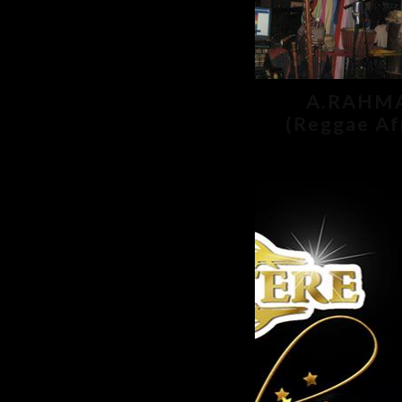
A.RAHM
(Reggae Af