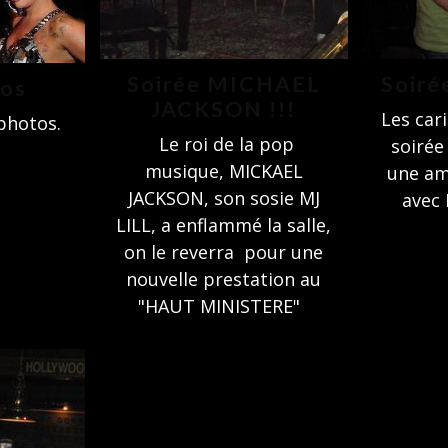
Soirée MICHAEL
Soiré
tos
JACKSON !!!
Les car
photos.
Le roi de la pop
soirée
musique, MICKAEL
une am
JACKSON, son sosie MJ
avec 
LILL, a enflammé la salle,
on le reverra pour une
nouvelle prestation au
"HAUT MINISTERE"