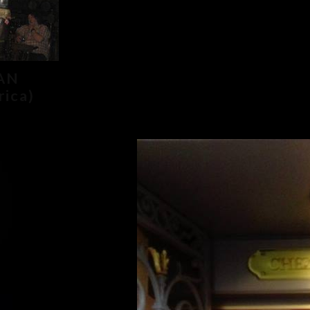
AN
rica)